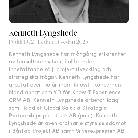
Kenneth Lyngshede
Född: 1972 | Ledamot sedan 2025
Kenneth Lyngshede har mångårig erfarenhet
av konsultbranschen, i olika roller
innefattande sälj, projektutveckling och
strategiska frågor. Kenneth Lyngshede har
arbetat över tio år inom KnowIT-koncernen,
bland annat som VD för KnowIT Experience
CRM AB. Kenneth Lyngshede arbetar idag
som Head of Global Sales & Strategic
Partnerships på Litium AB (publ). Kenneth
Lyngshede är även ordinarie styrelseledamot
i Båstad Projekt AB samt Silverexpressen AB.