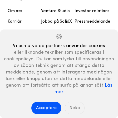
Om oss
Venture Studio
Investor relations
Karriär
Jobba på SolidX
Pressmeddelande
Kontakt
Handbok
Rapporter och
🍪
Presentationer
Manifesto
Vi och utvalda partners använder cookies
Finansiell
eller liknande tekniker som specificeras i
kalender
cookiepolicyn. Du kan samtycka till användningen
Bolagsstyrning
av sådan teknik genom att stänga detta
meddelande, genom att interagera med någon
länk eller knapp utanför detta meddelande eller
genom att fortsätta att surfa på annat sätt
Läs
mer
LinkedIn
© SolidX AB 2024
|
Integritetspolicy
|
Cookies
|
Visselblåsning
Acceptera
Neka