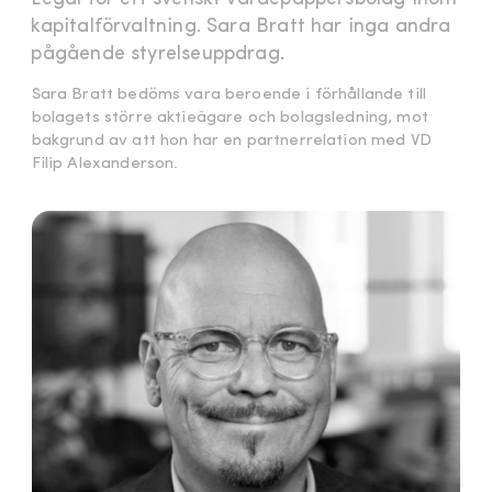
kapitalförvaltning. Sara Bratt har inga andra
pågående styrelseuppdrag.
Sara Bratt bedöms vara beroende i förhållande till
bolagets större aktieägare och bolagsledning, mot
bakgrund av att hon har en partnerrelation med VD
Filip Alexanderson.