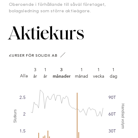
Oberoende i förhållande till såväl företaget,
bolagsledning som större aktieägare.
Aktiekurs