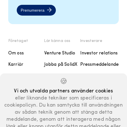
Prenumerera
Företaget
Lär känna oss
Investerare
Om oss
Venture Studio
Investor relations
Karriär
Jobba på SolidX
Pressmeddelande
Kontakt
Handbok
Rapporter och
🍪
Presentationer
Manifesto
Vi och utvalda partners använder cookies
Finansiell
eller liknande tekniker som specificeras i
kalender
cookiepolicyn. Du kan samtycka till användningen
Bolagsstyrning
av sådan teknik genom att stänga detta
meddelande, genom att interagera med någon
länk eller knapp utanför detta meddelande eller