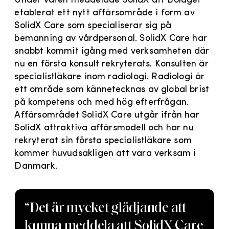
Under våren meddelade SolidX att Bolaget
etablerat ett nytt affärsområde i form av
SolidX Care som specialiserar sig på
bemanning av vårdpersonal. SolidX Care har
snabbt kommit igång med verksamheten där
nu en första konsult rekryterats. Konsulten är
specialistläkare inom radiologi. Radiologi är
ett område som kännetecknas av global brist
på kompetens och med hög efterfrågan.
Affärsområdet SolidX Care utgår ifrån har
SolidX attraktiva affärsmodell och har nu
rekryterat sin första specialistläkare som
kommer huvudsakligen att vara verksam i
Danmark.
“
Det är mycket glädjande att
kunna meddela att SolidX Care