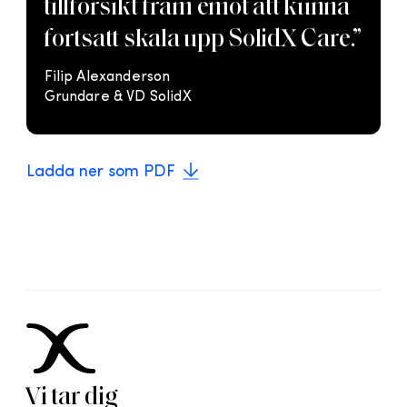
tillförsikt fram emot att kunna
fortsatt skala upp SolidX Care.”
Filip Alexanderson
Grundare & VD SolidX
Ladda ner som PDF
Vi tar dig