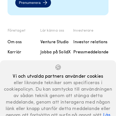
Prenumerera
Företaget
Lär känna oss
Investerare
Om oss
Venture Studio
Investor relations
Karriär
Jobba på SolidX
Pressmeddelande
Kontakt
Handbok
Rapporter och
🍪
Presentationer
Manifesto
Vi och utvalda partners använder cookies
Finansiell
eller liknande tekniker som specificeras i
kalender
cookiepolicyn. Du kan samtycka till användningen
Bolagsstyrning
av sådan teknik genom att stänga detta
meddelande, genom att interagera med någon
länk eller knapp utanför detta meddelande eller
genom att fortsätta att surfa på annat sätt
Läs