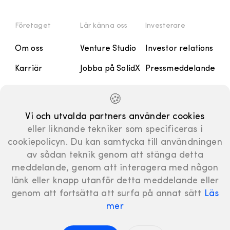
Företaget
Lär känna oss
Investerare
Om oss
Venture Studio
Investor relations
Karriär
Jobba på SolidX
Pressmeddelande
Kontakt
Handbok
Rapporter och
🍪
Presentationer
Manifesto
Vi och utvalda partners använder cookies
Finansiell
eller liknande tekniker som specificeras i
kalender
cookiepolicyn. Du kan samtycka till användningen
Bolagsstyrning
av sådan teknik genom att stänga detta
meddelande, genom att interagera med någon
länk eller knapp utanför detta meddelande eller
genom att fortsätta att surfa på annat sätt
Läs
mer
LinkedIn
© SolidX AB 2024
|
Integritetspolicy
|
Cookies
|