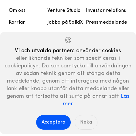
Om oss
Venture Studio
Investor relations
Karriär
Jobba på SolidX
Pressmeddelande
Kontakt
Handbok
Rapporter och
🍪
Presentationer
Manifesto
Vi och utvalda partners använder cookies
Finansiell
eller liknande tekniker som specificeras i
kalender
cookiepolicyn. Du kan samtycka till användningen
Bolagsstyrning
av sådan teknik genom att stänga detta
meddelande, genom att interagera med någon
länk eller knapp utanför detta meddelande eller
genom att fortsätta att surfa på annat sätt
Läs
mer
LinkedIn
© SolidX AB 2024
|
Integritetspolicy
|
Cookies
|
Visselblåsning
Acceptera
Neka