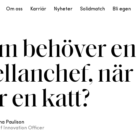
Om oss
Karriär
Nyheter
Solidmatch
Bli egen
m behöver en
llanchef, när
r en katt?
a Paulison
f Innovation Officer