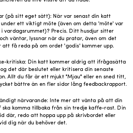
anchefen du inte visste att du hade:
ar (på sitt eget sätt): När var senast din katt
 under ett viktigt möte (även om detta 'möte' var
i vardagsrummet)? Precis. Ditt husdjur sitter
och väntar, lyssnar när du pratar, även om det
r att få reda på om ordet 'godis' kommer upp.
cke-kritiska: Din katt kommer aldrig att ifrågasätta
og det där beslutet eller kritisera din senaste
n. Allt du får är ett mjukt "Mjau" eller en sned titt,
mycket bättre än en fler sidor lång feedbackrapport.
tändigt närvarande: Inte mer att vänta på att din
 ska komma tillbaka från sin tredje kaffe-rast. Din
tid där, redo att hoppa upp på skrivbordet eller
vid dig när du behöver det.