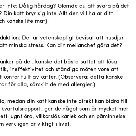
r inte: Dålig hårdag? Glömde du att svara på det
 Din katt bryr sig inte. Allt den vill ha är ditt
ch kanske lite mat).
eduktion: Det är vetenskapligt bevisat att husdjur
ll att minska stress. Kan din mellanchef göra det?
tänker på det, kanske det bästa sättet att lösa
itik, ineffektivitet och ständiga möten vore att
t kontor fullt av katter. (Observera: detta kanske
ar för alla, särskilt de med allergier.)
o, medan din katt kanske inte direkt kan bidra till
 kvartalsrapport, ger de något som är mycket mer
 ett lugnt öra, villkorslös kärlek och en påminnelse
verkligen är viktigt i livet.