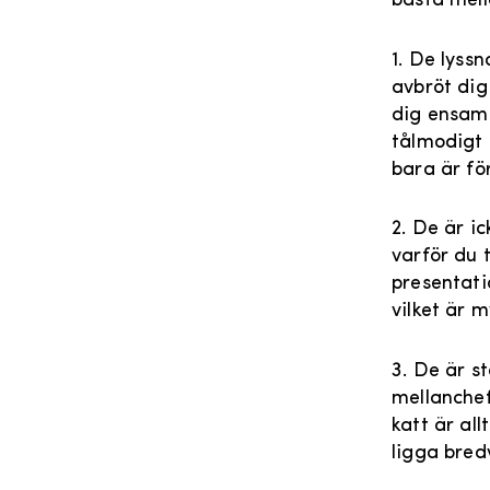
bästa mell
1. De lyssn
avbröt dig
dig ensam 
tålmodigt 
bara är fö
2. De är i
varför du t
presentatio
vilket är 
3. De är s
mellanchef
katt är all
ligga bred