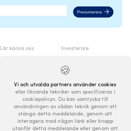
Prenumerera
Lär känna oss
Investerare
Venture Studio
Investor relations
🍪
Jobba på SolidX
Pressmeddelande
Handbok
Rapporter och
Vi och utvalda partners använder cookies
Presentationer
eller liknande tekniker som specificeras i
Manifesto
cookiepolicyn. Du kan samtycka till
Finansiell kalender
användningen av sådan teknik genom att
Bolagsstyrning
stänga detta meddelande, genom att
interagera med någon länk eller knapp
utanför detta meddelande eller genom att