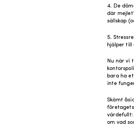
4. De döme
där mejlet?
sällskap (o
5. Stressr
hjälper ti
Nu när vi 
kontorspol
bara ha et
inte funger
Skämt åsid
företagets
värdefullt:
om vad som 