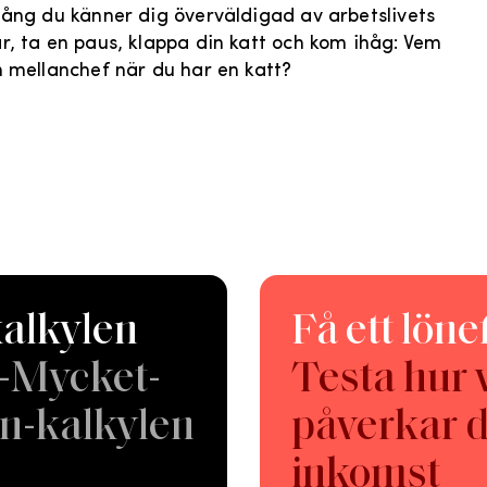
ång du känner dig överväldigad av arbetslivets
, ta en paus, klappa din katt och kom ihåg: Vem
 mellanchef när du har en katt?
lkylen
Få ett löne
-Mycket-
Testa hur 
n-kalkylen
påverkar d
inkomst