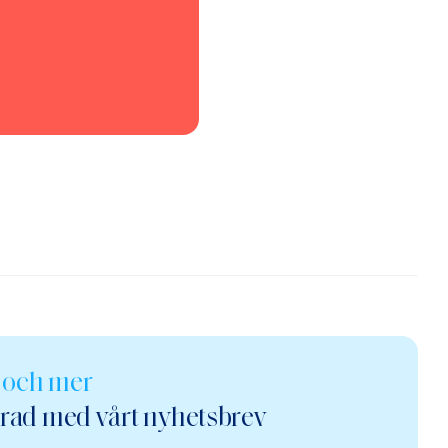
r och mer
erad med vårt nyhetsbrev