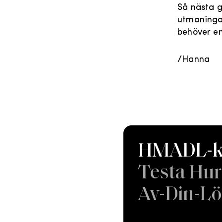
Så nästa g
utmaningar
behöver en
/Hanna
HMADL-ka
Testa Hur
Av-Din-Lö