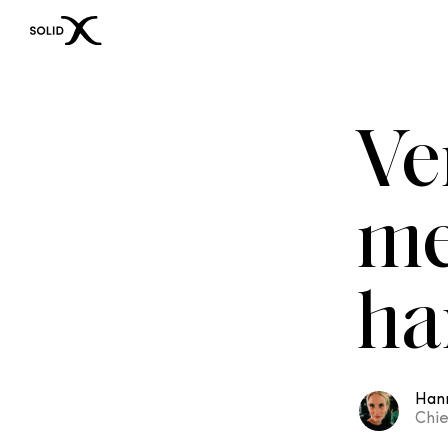
Ve
me
ha
Hann
Chie