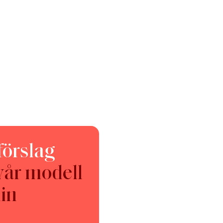
förslag
vår modell
in