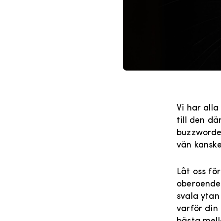
Vi har alla
till den d
buzzworden
vän kanske
Låt oss fö
oberoende 
svala ytan
varför din